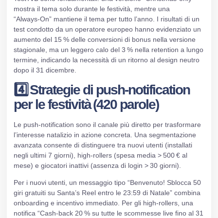
mostra il tema solo durante le festività, mentre una
“Always‑On” mantiene il tema per tutto l’anno. I risultati di un
test condotto da un operatore europeo hanno evidenziato un
aumento del 15 % delle conversioni di bonus nella versione
stagionale, ma un leggero calo del 3 % nella retention a lungo
termine, indicando la necessità di un ritorno al design neutro
dopo il 31 dicembre.
4️⃣ Strategie di push‑notification
per le festività (420 parole)
Le push‑notification sono il canale più diretto per trasformare
l’interesse natalizio in azione concreta. Una segmentazione
avanzata consente di distinguere tra nuovi utenti (installati
negli ultimi 7 giorni), high‑rollers (spesa media > 500 € al
mese) e giocatori inattivi (assenza di login > 30 giorni).
Per i nuovi utenti, un messaggio tipo “Benvenuto! Sblocca 50
giri gratuiti su Santa’s Reel entro le 23:59 di Natale” combina
onboarding e incentivo immediato. Per gli high‑rollers, una
notifica “Cash‑back 20 % su tutte le scommesse live fino al 31