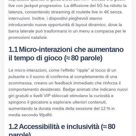
live con jackpot progressivo. La diffusione del 5G ha ridotto la
latenza, consentendo streaming di roulette live in 4K senza
interruzioni. Inoltre, i dispositivi pieghevoli stanno
introducendo nuove opportunità di layout dinamico, dove la
barra laterale può trasformarsi in un menu a comparsa per le
promozioni natalizie.
1.1 Micro‑interazioni che aumentano
il tempo di gioco (≈ 80 parole)
Le micro‑interazioni, come l’effetto “ripple” al tocco di un
pulsante o il suono di conferma al completamento di una
scommessa, creano un feedback immediato che rinforza il
comportamento desiderato. Badge animati che indicano nuovi
giri gratuiti o livelli VIP sbloccati stimolano la curiosità e
spingono il giocatore a esplorare ulteriori contenuti,
aumentando la durata media della sessione del 12 % in
media secondo Wpdfd.
1.2 Accessibilità e inclusività (≈ 80
parole)