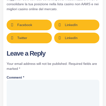
consolidare la tua posizione nella lista casino non AAMS e nei
migliori casino online del mercato.
Facebook
LinkedIn
Twitter
LinkedIn
Leave a Reply
Your email address will not be published.
Required fields are
marked
*
Comment
*