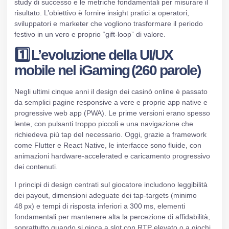
study di successo e le metriche fondamentali per misurare il
risultato. L’obiettivo è fornire insight pratici a operatori,
sviluppatori e marketer che vogliono trasformare il periodo
festivo in un vero e proprio “gift‑loop” di valore.
1️⃣ L’evoluzione della UI/UX
mobile nel iGaming (260 parole)
Negli ultimi cinque anni il design dei casinò online è passato
da semplici pagine responsive a vere e proprie app native e
progressive web app (PWA). Le prime versioni erano spesso
lente, con pulsanti troppo piccoli e una navigazione che
richiedeva più tap del necessario. Oggi, grazie a framework
come Flutter e React Native, le interfacce sono fluide, con
animazioni hardware‑accelerated e caricamento progressivo
dei contenuti.
I principi di design centrati sul giocatore includono leggibilità
dei payout, dimensioni adeguate dei tap‑targets (minimo
48 px) e tempi di risposta inferiori a 300 ms, elementi
fondamentali per mantenere alta la percezione di affidabilità,
soprattutto quando si gioca a slot con RTP elevato o a giochi