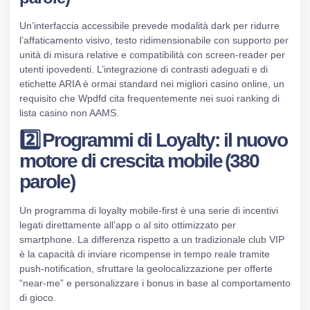
Un’interfaccia accessibile prevede modalità dark per ridurre
l’affaticamento visivo, testo ridimensionabile con supporto per
unità di misura relative e compatibilità con screen‑reader per
utenti ipovedenti. L’integrazione di contrasti adeguati e di
etichette ARIA è ormai standard nei migliori casino online, un
requisito che Wpdfd cita frequentemente nei suoi ranking di
lista casino non AAMS.
2️⃣ Programmi di Loyalty: il nuovo
motore di crescita mobile (380
parole)
Un programma di loyalty mobile‑first è una serie di incentivi
legati direttamente all’app o al sito ottimizzato per
smartphone. La differenza rispetto a un tradizionale club VIP
è la capacità di inviare ricompense in tempo reale tramite
push‑notification, sfruttare la geolocalizzazione per offerte
“near‑me” e personalizzare i bonus in base al comportamento
di gioco.