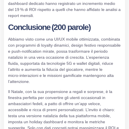
dashboard dedicato hanno registrato un incremento medio
del 19 % di ROI rispetto a quelli che hanno affidato le analisi a
report mensili.
Conclusione (200 parole)
Abbiamo visto come una UI/UX mobile ottimizzata, combinata
con programmi di loyalty dinamici, design festivo responsabile
e push‑notification mirate, possa trasformare il periodo
natalizio in una vera occasione di crescita. L’esperienza
fluida, supportata da tecnologie 5G e wallet digitali, riduce
l’attrito e aumenta la fiducia del giocatore, mentre le
micro‑interazioni e le missioni gamificate mantengono alta
l’attenzione.
Il Natale, con la sua propensione a regali e sorprese, è la
finestra perfetta per convertire gli utenti occasionali in
ambasciatori fedeli, a patto di offrire un’app veloce,
accessibile e ricca di premi personalizzati. L’invito è chiaro:
testa una versione natalizia della tua piattaforma mobile,
imposta un holiday dashboard e monitora le metriche
suggerite. Solo con dati concreti potrai massimizzare il ROI e