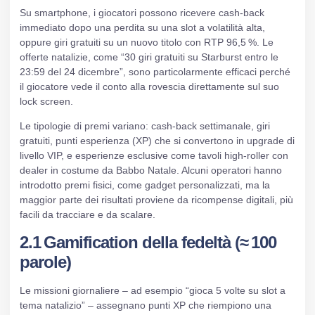
Su smartphone, i giocatori possono ricevere cash‑back
immediato dopo una perdita su una slot a volatilità alta,
oppure giri gratuiti su un nuovo titolo con RTP 96,5 %. Le
offerte natalizie, come “30 giri gratuiti su Starburst entro le
23:59 del 24 dicembre”, sono particolarmente efficaci perché
il giocatore vede il conto alla rovescia direttamente sul suo
lock screen.
Le tipologie di premi variano: cash‑back settimanale, giri
gratuiti, punti esperienza (XP) che si convertono in upgrade di
livello VIP, e esperienze esclusive come tavoli high‑roller con
dealer in costume da Babbo Natale. Alcuni operatori hanno
introdotto premi fisici, come gadget personalizzati, ma la
maggior parte dei risultati proviene da ricompense digitali, più
facili da tracciare e da scalare.
2.1 Gamification della fedeltà (≈ 100
parole)
Le missioni giornaliere – ad esempio “gioca 5 volte su slot a
tema natalizio” – assegnano punti XP che riempiono una