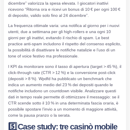
dicembre” valorizza la spesa elevata. I giocatori inattivi
ricevono “Ritorna ora e ricevi un bonus di 10 € per ogni 100 €
di deposito, valido solo fino al 24 dicembre”.
La frequenza ottimale varia: una notifica al giorno per i nuovi
utenti, due a settimana per gli high‑rollers e una ogni 10
giorni per gli inattivi, evitando il rischio di spam. Le best
practice anti‑spam includono il rispetto del consenso esplicito,
la possibilità di disattivare le notifiche natalizie e l’uso di un
tone of voice festivo ma professionale.
I KPI da monitorare sono il tasso di apertura (target > 45 %), il
click‑through rate (CTR > 12 %) e la conversione post‑click
(depositi > 8 %). Wpdfd ha pubblicato un benchmark che
indica un aumento medio del 23 % dei depositi quando le
notifiche includono un countdown visibile. Analizzare questi
dati in tempo reale permette di ottimizzare il messaggio: se il
CTR scende sotto il 10 % in una determinata fascia oraria, è
possibile spostare l’invio a un momento di maggiore attività,
come la pausa pranzo o la serata.
5️⃣ Case study: tre casinò mobile