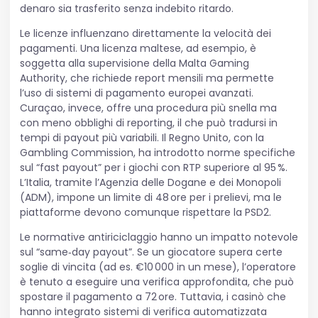
denaro sia trasferito senza indebito ritardo.
Le licenze influenzano direttamente la velocità dei
pagamenti. Una licenza maltese, ad esempio, è
soggetta alla supervisione della Malta Gaming
Authority, che richiede report mensili ma permette
l’uso di sistemi di pagamento europei avanzati.
Curaçao, invece, offre una procedura più snella ma
con meno obblighi di reporting, il che può tradursi in
tempi di payout più variabili. Il Regno Unito, con la
Gambling Commission, ha introdotto norme specifiche
sul “fast payout” per i giochi con RTP superiore al 95 %.
L’Italia, tramite l’Agenzia delle Dogane e dei Monopoli
(ADM), impone un limite di 48 ore per i prelievi, ma le
piattaforme devono comunque rispettare la PSD2.
Le normative antiriciclaggio hanno un impatto notevole
sul “same‑day payout”. Se un giocatore supera certe
soglie di vincita (ad es. €10 000 in un mese), l’operatore
è tenuto a eseguire una verifica approfondita, che può
spostare il pagamento a 72 ore. Tuttavia, i casinò che
hanno integrato sistemi di verifica automatizzata