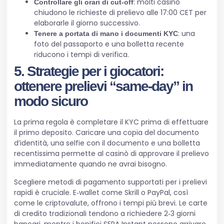
: molti casinò
Controllare gli orari di cut‑off
chiudono le richieste di prelievo alle 17:00 CET per
elaborarle il giorno successivo.
: una
Tenere a portata di mano i documenti KYC
foto del passaporto e una bolletta recente
riducono i tempi di verifica.
5. Strategie per i giocatori:
ottenere prelievi “same‑day” in
modo sicuro
La prima regola è completare il KYC prima di effettuare
il primo deposito. Caricare una copia del documento
d’identità, una selfie con il documento e una bolletta
recentissima permette al casinò di approvare il prelievo
immediatamente quando ne avrai bisogno.
Scegliere metodi di pagamento supportati per i prelievi
rapidi è cruciale. E‑wallet come Skrill o PayPal, così
come le criptovalute, offrono i tempi più brevi. Le carte
di credito tradizionali tendono a richiedere 2‑3 giorni
bancari, mentre i bonifici SEPA Instant possono arrivare