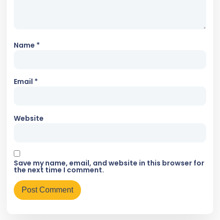
Name
*
Email
*
Website
Save my name, email, and website in this browser for
the next time I comment.