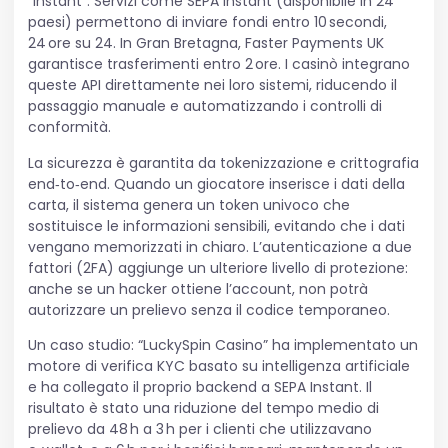
“instant”. Servizi come SEPA Instant (disponibile in 24
paesi) permettono di inviare fondi entro 10 secondi,
24 ore su 24. In Gran Bretagna, Faster Payments UK
garantisce trasferimenti entro 2 ore. I casinò integrano
queste API direttamente nei loro sistemi, riducendo il
passaggio manuale e automatizzando i controlli di
conformità.
La sicurezza è garantita da tokenizzazione e crittografia
end‑to‑end. Quando un giocatore inserisce i dati della
carta, il sistema genera un token univoco che
sostituisce le informazioni sensibili, evitando che i dati
vengano memorizzati in chiaro. L’autenticazione a due
fattori (2FA) aggiunge un ulteriore livello di protezione:
anche se un hacker ottiene l’account, non potrà
autorizzare un prelievo senza il codice temporaneo.
Un caso studio: “LuckySpin Casino” ha implementato un
motore di verifica KYC basato su intelligenza artificiale
e ha collegato il proprio backend a SEPA Instant. Il
risultato è stato una riduzione del tempo medio di
prelievo da 48 h a 3 h per i clienti che utilizzavano