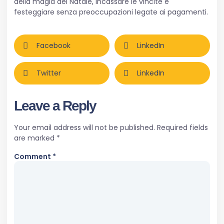
della magia del Natale, incassare le vincite e
festeggiare senza preoccupazioni legate ai pagamenti.
Facebook
LinkedIn
Twitter
LinkedIn
Leave a Reply
Your email address will not be published.
Required fields
are marked
*
Comment
*