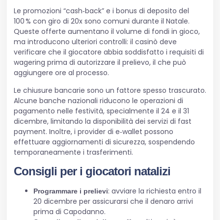
Le promozioni “cash‑back” e i bonus di deposito del
100 % con giro di 20x sono comuni durante il Natale.
Queste offerte aumentano il volume di fondi in gioco,
ma introducono ulteriori controlli: il casinò deve
verificare che il giocatore abbia soddisfatto i requisiti di
wagering prima di autorizzare il prelievo, il che può
aggiungere ore al processo.
Le chiusure bancarie sono un fattore spesso trascurato.
Alcune banche nazionali riducono le operazioni di
pagamento nelle festività, specialmente il 24 e il 31
dicembre, limitando la disponibilità dei servizi di fast
payment. Inoltre, i provider di e‑wallet possono
effettuare aggiornamenti di sicurezza, sospendendo
temporaneamente i trasferimenti.
Consigli per i giocatori natalizi
: avviare la richiesta entro il
Programmare i prelievi
20 dicembre per assicurarsi che il denaro arrivi
prima di Capodanno.