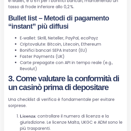
e‑wallet, e a 6 h per i bonifici bancari, mantenendo un
tasso di frode inferiore allo 0,2 %.
Bullet list – Metodi di pagamento
“instant” più diffusi
E‑wallet: Skrill, Neteller, PayPal, ecoPayz
Criptovalute: Bitcoin, Litecoin, Ethereum
Bonifici bancari SEPA Instant (EU)
Faster Payments (UK)
Carte prepagate con API in tempo reale (e.g.,
Revolut)
3. Come valutare la conformità di
un casinò prima di depositare
Una checklist di verifica è fondamentale per evitare
sorprese.
: controllare il numero di licenza e la
Licenza
giurisdizione. Le licenze Malta, UKGC e ADM sono le
più trasparenti.