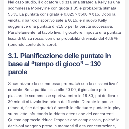
Nel caso studio, il giocatore utilizza una strategia Kelly su una
scommessa Moneyline con quota 1.95 e probabilità stimata
55 %. La puntata consigliata è 0,025 × €600 ≈ €15. Dopo la
vincita, il bankroll sportivo sale a €615, e il nuovo Kelly
suggerisce una puntata di €15,5 per la partita successiva.
Parallelamente, al tavolo live, il giocatore imposta una puntata
fissa di €5 su rosso, con una probabilità di vincita del 48,6 %
(tenendo conto dello zero).
3.1. Pianificazione delle puntate in
base al “tempo di gioco” – 130
parole
Sincronizzare le scommesse pre‑match con le sessioni live è
cruciale. Se la partita inizia alle 20:00, il giocatore può
piazzare le scommesse sportiva entro le 19:30, poi dedicare
30 minuti al tavolo live prima del fischio. Durante le pause
(timeout, fine del quarto) è possibile effettuare puntate in‑play
su roulette, sfruttando la ridotta attenzione dei concorrenti.
Questo approccio riduce l’esposizione complessiva, poiché le
decisioni vengono prese in momenti di alta concentrazione,