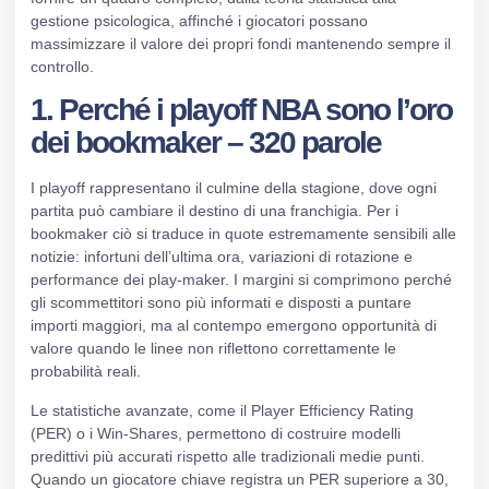
gestione psicologica, affinché i giocatori possano
massimizzare il valore dei propri fondi mantenendo sempre il
controllo.
1. Perché i playoff NBA sono l’oro
dei bookmaker – 320 parole
I playoff rappresentano il culmine della stagione, dove ogni
partita può cambiare il destino di una franchigia. Per i
bookmaker ciò si traduce in quote estremamente sensibili alle
notizie: infortuni dell’ultima ora, variazioni di rotazione e
performance dei play‑maker. I margini si comprimono perché
gli scommettitori sono più informati e disposti a puntare
importi maggiori, ma al contempo emergono opportunità di
valore quando le linee non riflettono correttamente le
probabilità reali.
Le statistiche avanzate, come il Player Efficiency Rating
(PER) o i Win‑Shares, permettono di costruire modelli
predittivi più accurati rispetto alle tradizionali medie punti.
Quando un giocatore chiave registra un PER superiore a 30,