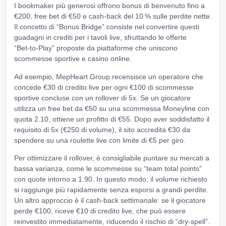
I bookmaker più generosi offrono bonus di benvenuto fino a
€200, free bet di €50 e cash‑back del 10 % sulle perdite nette.
Il concetto di “Bonus Bridge” consiste nel convertire questi
guadagni in crediti per i tavoli live, sfruttando le offerte
“Bet‑to‑Play” proposte da piattaforme che uniscono
scommesse sportive e casino online.
Ad esempio, MepHeart Group recensisce un operatore che
concede €30 di credito live per ogni €100 di scommesse
sportive concluse con un rollover di 5x. Se un giocatore
utilizza un free bet da €50 su una scommessa Moneyline con
quota 2.10, ottiene un profitto di €55. Dopo aver soddisfatto il
requisito di 5x (€250 di volume), il sito accredita €30 da
spendere su una roulette live con limite di €5 per giro.
Per ottimizzare il rollover, è consigliabile puntare su mercati a
bassa varianza, come le scommesse su “team total points”
con quote intorno a 1.90. In questo modo, il volume richiesto
si raggiunge più rapidamente senza esporsi a grandi perdite.
Un altro approccio è il cash‑back settimanale: se il giocatore
perde €100, riceve €10 di credito live, che può essere
reinvestito immediatamente, riducendo il rischio di “dry‑spell”.