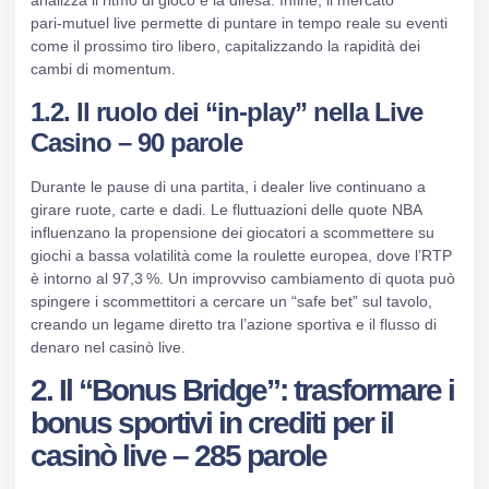
analizza il ritmo di gioco e la difesa. Infine, il mercato
pari‑mutuel live permette di puntare in tempo reale su eventi
come il prossimo tiro libero, capitalizzando la rapidità dei
cambi di momentum.
1.2. Il ruolo dei “in‑play” nella Live
Casino – 90 parole
Durante le pause di una partita, i dealer live continuano a
girare ruote, carte e dadi. Le fluttuazioni delle quote NBA
influenzano la propensione dei giocatori a scommettere su
giochi a bassa volatilità come la roulette europea, dove l’RTP
è intorno al 97,3 %. Un improvviso cambiamento di quota può
spingere i scommettitori a cercare un “safe bet” sul tavolo,
creando un legame diretto tra l’azione sportiva e il flusso di
denaro nel casinò live.
2. Il “Bonus Bridge”: trasformare i
bonus sportivi in crediti per il
casinò live – 285 parole