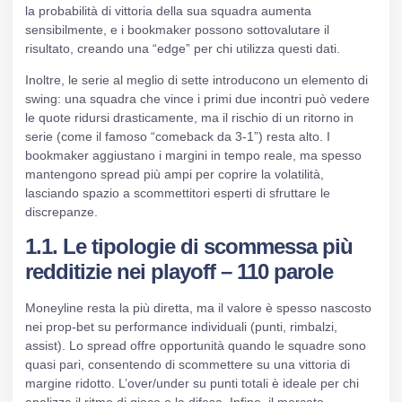
la probabilità di vittoria della sua squadra aumenta
sensibilmente, e i bookmaker possono sottovalutare il
risultato, creando una “edge” per chi utilizza questi dati.
Inoltre, le serie al meglio di sette introducono un elemento di
swing: una squadra che vince i primi due incontri può vedere
le quote ridursi drasticamente, ma il rischio di un ritorno in
serie (come il famoso “comeback da 3‑1”) resta alto. I
bookmaker aggiustano i margini in tempo reale, ma spesso
mantengono spread più ampi per coprire la volatilità,
lasciando spazio a scommettitori esperti di sfruttare le
discrepanze.
1.1. Le tipologie di scommessa più
redditizie nei playoff – 110 parole
Moneyline resta la più diretta, ma il valore è spesso nascosto
nei prop‑bet su performance individuali (punti, rimbalzi,
assist). Lo spread offre opportunità quando le squadre sono
quasi pari, consentendo di scommettere su una vittoria di
margine ridotto. L’over/under su punti totali è ideale per chi