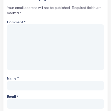
Your email address will not be published.
Required fields are
marked
*
Comment
*
Name
*
Email
*