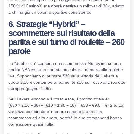
150 % di CasinoX, ma dovrà gestire un rollover di 30x, adatto
a chi ha già un volume sportivo consistente.
6. Strategie “Hybrid” –
scommettere sul risultato della
partita e sul turno di roulette – 260
parole
La “double‑up” combina una scommessa Moneyline su una
partita NBA con una puntata su colore o numero alla roulette
live. Supponiamo di puntare €30 sulla vittoria dei Lakers a
quota 2,10 e contemporaneamente €10 sul rosso alla roulette
europea (payout 1,95).
Se i Lakers vincono e il rosso esce, il profitto totale è:
(€30 × 2,10 − 30) + (€10 × 1,95 − 10) = €33 + €9,5 = €42,5. La
varianza combinata è inferiore rispetto a una sola
scommessa ad alta quota, perché le due componenti hanno
correlazione quasi nulla.