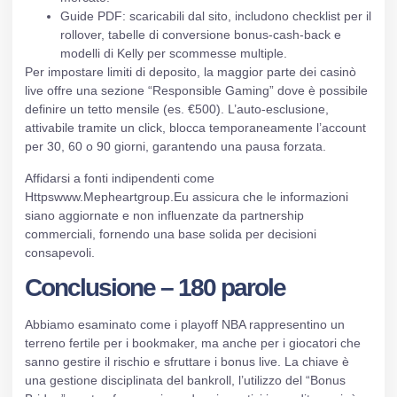
Guide PDF: scaricabili dal sito, includono checklist per il
rollover, tabelle di conversione bonus‑cash‑back e
modelli di Kelly per scommesse multiple.
Per impostare limiti di deposito, la maggior parte dei casinò
live offre una sezione “Responsible Gaming” dove è possibile
definire un tetto mensile (es. €500). L’auto‑esclusione,
attivabile tramite un click, blocca temporaneamente l’account
per 30, 60 o 90 giorni, garantendo una pausa forzata.
Affidarsi a fonti indipendenti come
Httpswww.Mepheartgroup.Eu assicura che le informazioni
siano aggiornate e non influenzate da partnership
commerciali, fornendo una base solida per decisioni
consapevoli.
Conclusione – 180 parole
Abbiamo esaminato come i playoff NBA rappresentino un
terreno fertile per i bookmaker, ma anche per i giocatori che
sanno gestire il rischio e sfruttare i bonus live. La chiave è
una gestione disciplinata del bankroll, l’utilizzo del “Bonus