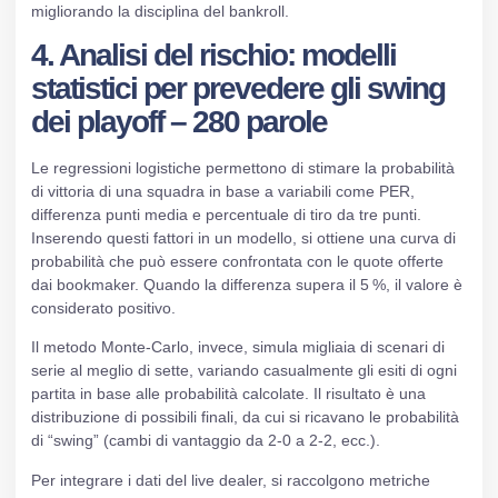
migliorando la disciplina del bankroll.
4. Analisi del rischio: modelli
statistici per prevedere gli swing
dei playoff – 280 parole
Le regressioni logistiche permettono di stimare la probabilità
di vittoria di una squadra in base a variabili come PER,
differenza punti media e percentuale di tiro da tre punti.
Inserendo questi fattori in un modello, si ottiene una curva di
probabilità che può essere confrontata con le quote offerte
dai bookmaker. Quando la differenza supera il 5 %, il valore è
considerato positivo.
Il metodo Monte‑Carlo, invece, simula migliaia di scenari di
serie al meglio di sette, variando casualmente gli esiti di ogni
partita in base alle probabilità calcolate. Il risultato è una
distribuzione di possibili finali, da cui si ricavano le probabilità
di “swing” (cambi di vantaggio da 2‑0 a 2‑2, ecc.).
Per integrare i dati del live dealer, si raccolgono metriche