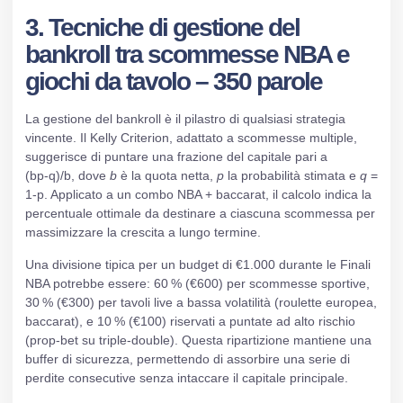
3. Tecniche di gestione del
bankroll tra scommesse NBA e
giochi da tavolo – 350 parole
La gestione del bankroll è il pilastro di qualsiasi strategia
vincente. Il Kelly Criterion, adattato a scommesse multiple,
suggerisce di puntare una frazione del capitale pari a
(bp‑q)/b, dove
b
è la quota netta,
p
la probabilità stimata e
q
=
1‑p. Applicato a un combo NBA + baccarat, il calcolo indica la
percentuale ottimale da destinare a ciascuna scommessa per
massimizzare la crescita a lungo termine.
Una divisione tipica per un budget di €1.000 durante le Finali
NBA potrebbe essere: 60 % (€600) per scommesse sportive,
30 % (€300) per tavoli live a bassa volatilità (roulette europea,
baccarat), e 10 % (€100) riservati a puntate ad alto rischio
(prop‑bet su triple‑double). Questa ripartizione mantiene una
buffer di sicurezza, permettendo di assorbire una serie di
perdite consecutive senza intaccare il capitale principale.