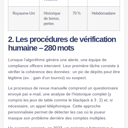
Royaume‑Uni
Historique
70 %
Hebdomadaire
de bonus,
pertes
2. Les procédures de vérification
humaine – 280 mots
Lorsque l’algorithme génère une alerte, une équipe de
compliance officers intervient. Leur première tâche consiste à
vérifier la cohérence des données : un pic de dépôts peut être
légitime (ex. : gain d’un tournoi) ou suspect.
Le processus de revue manuelle comprend un questionnaire
envoyé par e‑mail, une analyse de l’historique complet (y
compris les jeux de table comme le blackjack à 3 : 2) et, si
nécessaire, un appel téléphonique. Cette approche
personnalisée permet de détecter les cas où le joueur
masque son problème derrière des comptes multiples.