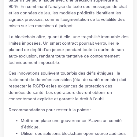
patterns de jeu à risque avec une précision supérieure à
90 %. En combinant l’analyse de texte des messages de chat
et les données de jeu, les modèles prédictifs identifient les
signaux précoces, comme l’augmentation de la volatilité des
mises sur les machines à jackpot.
La blockchain offre, quant à elle, une traçabilité immuable des
limites imposées. Un smart contract pourrait verrouiller le
plafond de dépôt d’un joueur pendant toute la durée de son
auto‑exclusion, rendant toute tentative de contournement
techniquement impossible.
Ces innovations soulèvent toutefois des défis éthiques : le
traitement de données sensibles (état de santé mentale) doit
respecter le RGPD et les exigences de protection des
données de santé. Les opérateurs devront obtenir un
consentement explicite et garantir le droit à l’oubli.
Recommandations pour rester à la pointe :
Mettre en place une gouvernance IA avec un comité
d’éthique.
Utiliser des solutions blockchain open‑source auditées