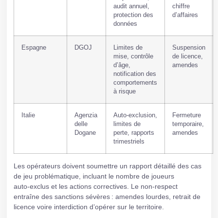
audit annuel,
chiffre
protection des
d’affaires
données
Espagne
DGOJ
Limites de
Suspension
mise, contrôle
de licence,
d’âge,
amendes
notification des
comportements
à risque
Italie
Agenzia
Auto‑exclusion,
Fermeture
delle
limites de
temporaire,
Dogane
perte, rapports
amendes
trimestriels
Les opérateurs doivent soumettre un rapport détaillé des cas
de jeu problématique, incluant le nombre de joueurs
auto‑exclus et les actions correctives. Le non‑respect
entraîne des sanctions sévères : amendes lourdes, retrait de
licence voire interdiction d’opérer sur le territoire.