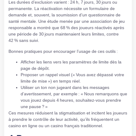
Les durées d’exclusion varient : 24 h, 7 jours, 30 jours ou
permanente. La réactivation nécessite un formulaire de
demande et, souvent, la soumission d’un questionnaire de
santé mentale. Une étude menée par une association de jeu
responsable a montré que 68 % des joueurs réactivés après
une période de 30 jours maintenaient leurs limites, contre
42 % sans suivi.
Bonnes pratiques pour encourager l’usage de ces outils :
Afficher les liens vers les paramètres de limite dès la
page de dépôt.
Proposer un rappel visuel (« Vous avez dépassé votre
limite de mise ») en temps réel.
Utiliser un ton non jugeant dans les messages
d’avertissement, par exemple : « Nous remarquons que
vous jouez depuis 4 heures, souhaitez‑vous prendre
une pause ? »
Ces mesures réduisent la stigmatisation et incitent les joueurs
à prendre le contrôle de leur activité, qu’ils fréquentent un
casino en ligne ou un casino français traditionnel.