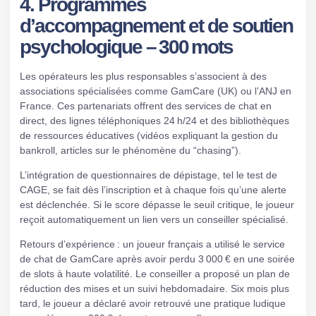
4. Programmes
d’accompagnement et de soutien
psychologique – 300 mots
Les opérateurs les plus responsables s’associent à des
associations spécialisées comme GamCare (UK) ou l’ANJ en
France. Ces partenariats offrent des services de chat en
direct, des lignes téléphoniques 24 h/24 et des bibliothèques
de ressources éducatives (vidéos expliquant la gestion du
bankroll, articles sur le phénomène du “chasing”).
L’intégration de questionnaires de dépistage, tel le test de
CAGE, se fait dès l’inscription et à chaque fois qu’une alerte
est déclenchée. Si le score dépasse le seuil critique, le joueur
reçoit automatiquement un lien vers un conseiller spécialisé.
Retours d’expérience : un joueur français a utilisé le service
de chat de GamCare après avoir perdu 3 000 € en une soirée
de slots à haute volatilité. Le conseiller a proposé un plan de
réduction des mises et un suivi hebdomadaire. Six mois plus
tard, le joueur a déclaré avoir retrouvé une pratique ludique