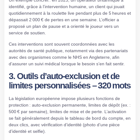
Un exemple concret : en 2023, un opérateur britannique a
identifié, grâce à l’intervention humaine, un client qui jouait
quotidiennement à la roulette live pendant plus de 5 heures et
dépassait 2 000 € de pertes en une semaine. L’officier a
proposé un plan de pause et a orienté le joueur vers un
service de soutien.
Ces interventions sont souvent coordonnées avec les
autorités de santé publique, notamment via des partenariats
avec des organismes comme le NHS en Angleterre, afin
d’assurer un suivi médical lorsque le besoin s’en fait sentir.
3. Outils d’auto‑exclusion et de
limites personnalisées – 320 mots
La législation européenne impose plusieurs fonctions de
protection : auto‑exclusion permanente, limites de dépôt (ex. :
500 € par semaine), limites de mise et de perte. L’activation
se fait généralement depuis le tableau de bord du compte, en
deux clics, avec vérification d’identité (photo d’une pièce
d’identité et selfie).