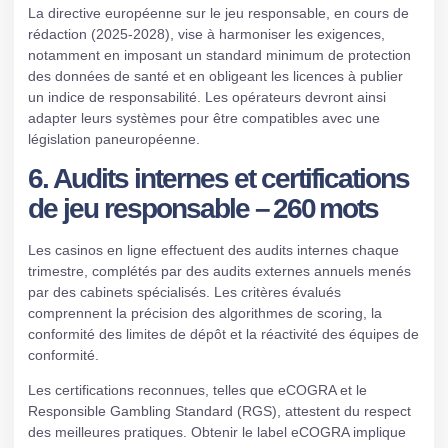
La directive européenne sur le jeu responsable, en cours de
rédaction (2025‑2028), vise à harmoniser les exigences,
notamment en imposant un standard minimum de protection
des données de santé et en obligeant les licences à publier
un indice de responsabilité. Les opérateurs devront ainsi
adapter leurs systèmes pour être compatibles avec une
législation paneuropéenne.
6. Audits internes et certifications
de jeu responsable – 260 mots
Les casinos en ligne effectuent des audits internes chaque
trimestre, complétés par des audits externes annuels menés
par des cabinets spécialisés. Les critères évalués
comprennent la précision des algorithmes de scoring, la
conformité des limites de dépôt et la réactivité des équipes de
conformité.
Les certifications reconnues, telles que eCOGRA et le
Responsible Gambling Standard (RGS), attestent du respect
des meilleures pratiques. Obtenir le label eCOGRA implique