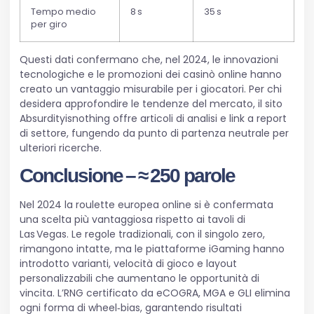
Tempo medio
8 s
35 s
per giro
Questi dati confermano che, nel 2024, le innovazioni
tecnologiche e le promozioni dei casinò online hanno
creato un vantaggio misurabile per i giocatori. Per chi
desidera approfondire le tendenze del mercato, il sito
Absurdityisnothing offre articoli di analisi e link a report
di settore, fungendo da punto di partenza neutrale per
ulteriori ricerche.
Conclusione – ≈ 250 parole
Nel 2024 la roulette europea online si è confermata
una scelta più vantaggiosa rispetto ai tavoli di
Las Vegas. Le regole tradizionali, con il singolo zero,
rimangono intatte, ma le piattaforme iGaming hanno
introdotto varianti, velocità di gioco e layout
personalizzabili che aumentano le opportunità di
vincita. L’RNG certificato da eCOGRA, MGA e GLI elimina
ogni forma di wheel‑bias, garantendo risultati