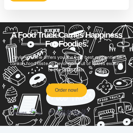
A Food Truck Carries Happiness
For Foodies.
Ceylon Cuisine offers you the very best authentic Sri
Lankan food taste to Devonport, full of spices exciting
to the taste buds.
Order now!