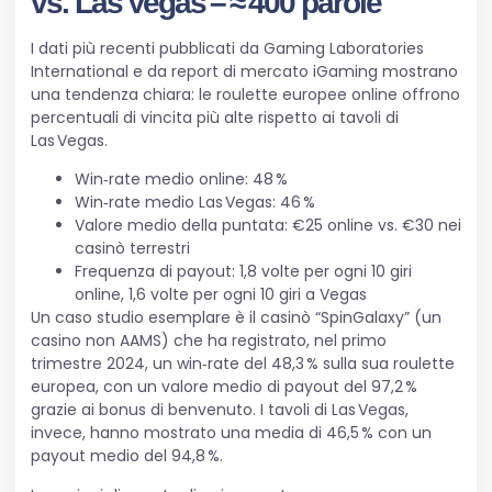
vs. Las Vegas – ≈ 400 parole
I dati più recenti pubblicati da Gaming Laboratories
International e da report di mercato iGaming mostrano
una tendenza chiara: le roulette europee online offrono
percentuali di vincita più alte rispetto ai tavoli di
Las Vegas.
Win‑rate medio online: 48 %
Win‑rate medio Las Vegas: 46 %
Valore medio della puntata: €25 online vs. €30 nei
casinò terrestri
Frequenza di payout: 1,8 volte per ogni 10 giri
online, 1,6 volte per ogni 10 giri a Vegas
Un caso studio esemplare è il casinò “SpinGalaxy” (un
casino non AAMS) che ha registrato, nel primo
trimestre 2024, un win‑rate del 48,3 % sulla sua roulette
europea, con un valore medio di payout del 97,2 %
grazie ai bonus di benvenuto. I tavoli di Las Vegas,
invece, hanno mostrato una media di 46,5 % con un
payout medio del 94,8 %.