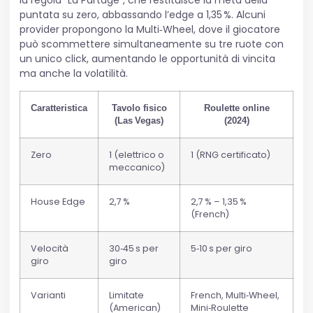
puntata su zero, abbassando l’edge a 1,35 %. Alcuni
provider propongono la Multi‑Wheel, dove il giocatore
può scommettere simultaneamente su tre ruote con
un unico click, aumentando le opportunità di vincita
ma anche la volatilità.
Caratteristica
Tavolo fisico
Roulette online
(Las Vegas)
(2024)
Zero
1 (elettrico o
1 (RNG certificato)
meccanico)
House Edge
2,7 %
2,7 % – 1,35 %
(French)
Velocità
30‑45 s per
5‑10 s per giro
giro
giro
Varianti
Limitate
French, Multi‑Wheel,
(American)
Mini‑Roulette