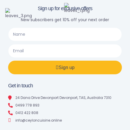
Sign up for exclusive offers
New subscribers get 10% off your next order
Sign up
Get in touch
24 Dana Drive Devonport Devonport, TAS, Australia 7310
0499 778 893
0412 422 808
info@ceyloncuisine.online