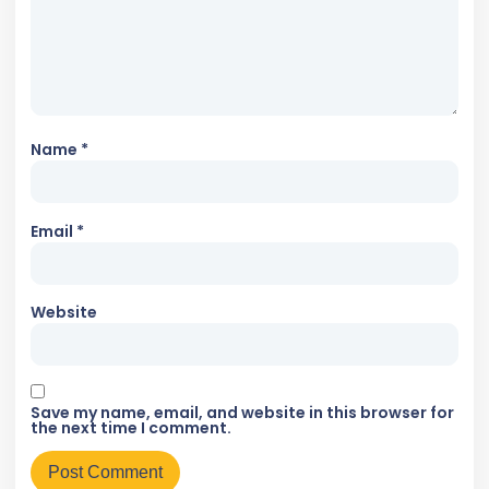
Name
*
Email
*
Website
Save my name, email, and website in this browser for
the next time I comment.