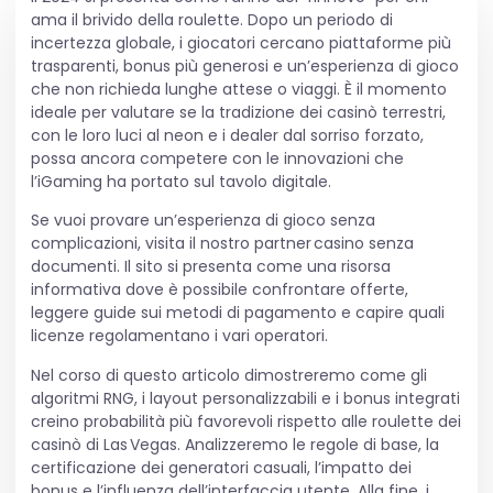
ama il brivido della roulette. Dopo un periodo di
incertezza globale, i giocatori cercano piattaforme più
trasparenti, bonus più generosi e un’esperienza di gioco
che non richieda lunghe attese o viaggi. È il momento
ideale per valutare se la tradizione dei casinò terrestri,
con le loro luci al neon e i dealer dal sorriso forzato,
possa ancora competere con le innovazioni che
l’iGaming ha portato sul tavolo digitale.
Se vuoi provare un’esperienza di gioco senza
complicazioni, visita il nostro partner
casino senza
documenti
. Il sito si presenta come una risorsa
informativa dove è possibile confrontare offerte,
leggere guide sui metodi di pagamento e capire quali
licenze regolamentano i vari operatori.
Nel corso di questo articolo dimostreremo come gli
algoritmi RNG, i layout personalizzabili e i bonus integrati
creino probabilità più favorevoli rispetto alle roulette dei
casinò di Las Vegas. Analizzeremo le regole di base, la
certificazione dei generatori casuali, l’impatto dei
bonus e l’influenza dell’interfaccia utente. Alla fine, i