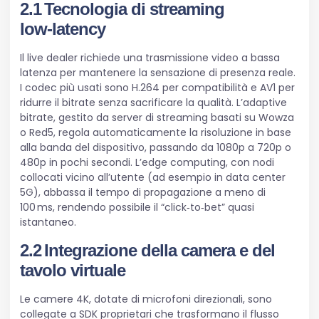
2.1 Tecnologia di streaming
low‑latency
Il live dealer richiede una trasmissione video a bassa
latenza per mantenere la sensazione di presenza reale.
I codec più usati sono H.264 per compatibilità e AV1 per
ridurre il bitrate senza sacrificare la qualità. L’adaptive
bitrate, gestito da server di streaming basati su Wowza
o Red5, regola automaticamente la risoluzione in base
alla banda del dispositivo, passando da 1080p a 720p o
480p in pochi secondi. L’edge computing, con nodi
collocati vicino all’utente (ad esempio in data center
5G), abbassa il tempo di propagazione a meno di
100 ms, rendendo possibile il “click‑to‑bet” quasi
istantaneo.
2.2 Integrazione della camera e del
tavolo virtuale
Le camere 4K, dotate di microfoni direzionali, sono
collegate a SDK proprietari che trasformano il flusso