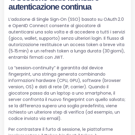
autenticazione continua
L’adozione di Single Sign‑On (SSO) basato su OAuth 2.0
e OpenID Connect consente al giocatore di
autenticarsi una sola volta e di accedere a tutti i servizi
(gioco, wallet, supporto) senza ulteriori login. Il flusso di
autorizzazione restituisce un access token a breve vita
(5‑15 min) e un refresh token a lunga durata (30 giorni),
entrambi firmati con JWT.
La “session‑continuity” è garantita dal device
fingerprint, una stringa generata combinando
informazioni hardware (CPU, GPU), software (browser
version, OS) e dati di rete (IP, carrier). Quando il
giocatore passa da un laptop a uno smartphone, il
server confronta il nuovo fingerprint con quello salvato;
se la differenza supera una soglia predefinita, viene
richiesto un ulteriore step di verifica (ad esempio, un
codice inviato via email).
Per contrastare il furto di sessione, le piattaforme