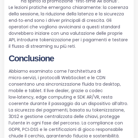
ha spinto la promozione “first‑time AR bonus”.
Le lezioni pratiche emergono chiaramente: la coerenza
della sessione, la riduzione della latenza e la sicurezza
end‑to‑end sono i driver principali di crescita. Gli
operatori che vogliono avvicinarsi a questi standard
dovrebbero iniziare con una valutazione delle proprie
API, introdurre tokenizzazione per i pagamenti e testare
il flusso di streaming su più reti.
Conclusione
Abbiamo esaminato come l’architettura di
micro‑servizi, i protocolli WebSocket e le CDN
consentano una sincronizzazione fluida tra desktop,
mobile e tablet. Il live dealer, grazie a codec
low‑latency, edge computing e SDK AR/VR, resta
coerente durante il passaggio da un dispositivo all’altro.
La sicurezza dei pagamenti, basata su tokenizzazione,
3DS2 e gestione centralizzata delle chiavi, protegge
l’utente in ogni fase del percorso. La compliance con
GDPR, PCI‑DSS e le certificazioni di gioco responsabile
chiude il cerchio, garantendo fiducia e sostenibilità.