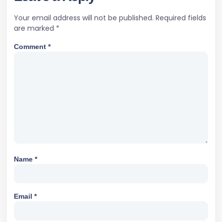
Your email address will not be published.
Required fields
are marked
*
Comment
*
Name
*
Email
*