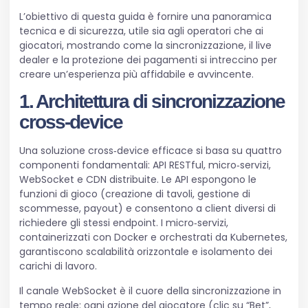
L’obiettivo di questa guida è fornire una panoramica
tecnica e di sicurezza, utile sia agli operatori che ai
giocatori, mostrando come la sincronizzazione, il live
dealer e la protezione dei pagamenti si intreccino per
creare un’esperienza più affidabile e avvincente.
1. Architettura di sincronizzazione
cross‑device
Una soluzione cross‑device efficace si basa su quattro
componenti fondamentali: API RESTful, micro‑servizi,
WebSocket e CDN distribuite. Le API espongono le
funzioni di gioco (creazione di tavoli, gestione di
scommesse, payout) e consentono a client diversi di
richiedere gli stessi endpoint. I micro‑servizi,
containerizzati con Docker e orchestrati da Kubernetes,
garantiscono scalabilità orizzontale e isolamento dei
carichi di lavoro.
Il canale WebSocket è il cuore della sincronizzazione in
tempo reale: ogni azione del giocatore (clic su “Bet”,