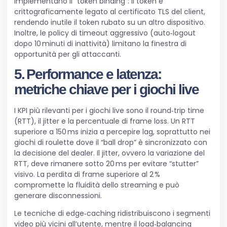
implementano il “token binding”: il token è
crittograficamente legato al certificato TLS del client,
rendendo inutile il token rubato su un altro dispositivo.
Inoltre, le policy di timeout aggressivo (auto‑logout
dopo 10 minuti di inattività) limitano la finestra di
opportunità per gli attaccanti.
5. Performance e latenza:
metriche chiave per i giochi live
I KPI più rilevanti per i giochi live sono il round‑trip time
(RTT), il jitter e la percentuale di frame loss. Un RTT
superiore a 150 ms inizia a percepire lag, soprattutto nei
giochi di roulette dove il “ball drop” è sincronizzato con
la decisione del dealer. Il jitter, ovvero la variazione del
RTT, deve rimanere sotto 20 ms per evitare “stutter”
visivo. La perdita di frame superiore al 2 %
compromette la fluidità dello streaming e può
generare disconnessioni.
Le tecniche di edge‑caching ridistribuiscono i segmenti
video più vicini all’utente, mentre il load‑balancing