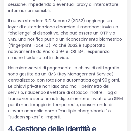
sessione, impedendo a eventuali proxy di intercettare
informazioni sensibili.
Il nuovo standard 3‑D Secure 2 (3DS2) aggiunge un
layer di autenticazione dinamica: il merchant invia un
“challenge” al dispositivo, che può essere un OTP via
SMS, una notifica push o un riconoscimento biometrico
(fingerprint, Face ID). Poiché 3DS2 è supportato
nativamente da Android 9+ e iOS 13+, l’esperienza
rimane fluida su tutti i device.
Nei micro‑servizi di pagamento, le chiavi di crittografia
sono gestite da un KMS (Key Management Service)
centralizzato, con rotazione automatica ogni 90 giorni.
Le chiavi private non lasciano mai il perimetro del
servizio, riducendo il vettore di attacco. Inoltre, i log di
transazione sono firmati digitalmente e inviati a un SIEM
per il monitoraggio in tempo reale, consentendo di
rilevare anomalie come “multiple charge‑backs” o
“sudden spikes” di importi.
4. Gestione delle identità e