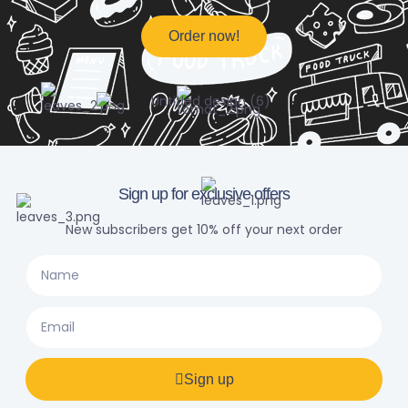
Order now!
Sign up for exclusive offers
New subscribers get 10% off your next order
Sign up