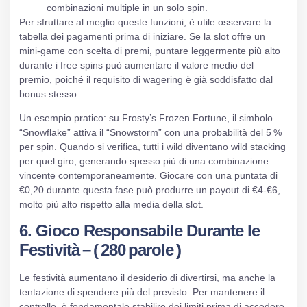
combinazioni multiple in un solo spin.
Per sfruttare al meglio queste funzioni, è utile osservare la
tabella dei pagamenti prima di iniziare. Se la slot offre un
mini‑game con scelta di premi, puntare leggermente più alto
durante i free spins può aumentare il valore medio del
premio, poiché il requisito di wagering è già soddisfatto dal
bonus stesso.
Un esempio pratico: su Frosty’s Frozen Fortune, il simbolo
“Snowflake” attiva il “Snowstorm” con una probabilità del 5 %
per spin. Quando si verifica, tutti i wild diventano wild stacking
per quel giro, generando spesso più di una combinazione
vincente contemporaneamente. Giocare con una puntata di
€0,20 durante questa fase può produrre un payout di €4‑€6,
molto più alto rispetto alla media della slot.
6. Gioco Responsabile Durante le
Festività – ( 280 parole )
Le festività aumentano il desiderio di divertirsi, ma anche la
tentazione di spendere più del previsto. Per mantenere il
controllo, è fondamentale stabilire dei limiti prima di accedere