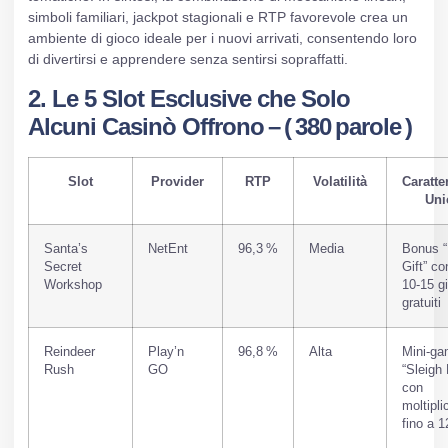
simboli familiari, jackpot stagionali e RTP favorevole crea un
ambiente di gioco ideale per i nuovi arrivati, consentendo loro
di divertirsi e apprendere senza sentirsi sopraffatti.
2. Le 5 Slot Esclusive che Solo
Alcuni Casinò Offrono – ( 380 parole )
Slot
Provider
RTP
Volatilità
Caratte
Uni
Santa’s
NetEnt
96,3 %
Media
Bonus “
Secret
Gift” co
Workshop
10‑15 gi
gratuiti
Reindeer
Play’n
96,8 %
Alta
Mini‑g
Rush
GO
“Sleigh
con
moltipli
fino a 1