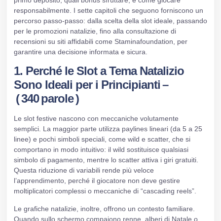
responsabilmente. I sette capitoli che seguono forniscono un
percorso passo‑passo: dalla scelta della slot ideale, passando
per le promozioni natalizie, fino alla consultazione di
recensioni su siti affidabili come Staminafoundation, per
garantire una decisione informata e sicura.
1. Perché le Slot a Tema Natalizio
Sono Ideali per i Principianti –
( 340 parole )
Le slot festive nascono con meccaniche volutamente
semplici. La maggior parte utilizza paylines lineari (da 5 a 25
linee) e pochi simboli speciali, come wild e scatter, che si
comportano in modo intuitivo: il wild sostituisce qualsiasi
simbolo di pagamento, mentre lo scatter attiva i giri gratuiti.
Questa riduzione di variabili rende più veloce
l’apprendimento, perché il giocatore non deve gestire
moltiplicatori complessi o meccaniche di “cascading reels”.
Le grafiche natalizie, inoltre, offrono un contesto familiare.
Quando sullo schermo compaiono renne, alberi di Natale o