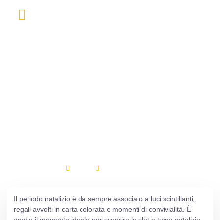
About Us
Contact Us
Uncategorized
Slot Natalizie Esclusive:
Guida per Principianti
alle Tematiche Uniche
dei Casinò Online
isuruhe
November 29, 2025
Il periodo natalizio è da sempre associato a luci scintillanti,
regali avvolti in carta colorata e momenti di convivialità. È
anche il momento ideale per scoprire le slot a tema natalizio,