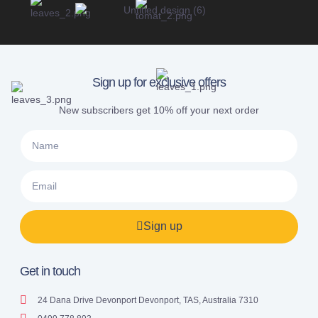
Sign up for exclusive offers
New subscribers get 10% off your next order
Sign up
Get in touch
24 Dana Drive Devonport Devonport, TAS, Australia 7310