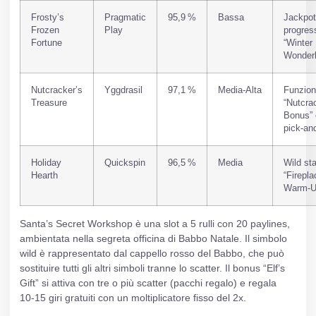
Frosty’s
Pragmatic
95,9 %
Bassa
Jackpot
Frozen
Play
progres
Fortune
“Winter
Wonderl
Nutcracker’s
Yggdrasil
97,1 %
Media‑Alta
Funzio
Treasure
“Nutcra
Bonus”
pick‑an
Holiday
Quickspin
96,5 %
Media
Wild st
Hearth
“Firepla
Warm‑U
Santa’s Secret Workshop è una slot a 5 rulli con 20 paylines,
ambientata nella segreta officina di Babbo Natale. Il simbolo
wild è rappresentato dal cappello rosso del Babbo, che può
sostituire tutti gli altri simboli tranne lo scatter. Il bonus “Elf’s
Gift” si attiva con tre o più scatter (pacchi regalo) e regala
10‑15 giri gratuiti con un moltiplicatore fisso del 2x.