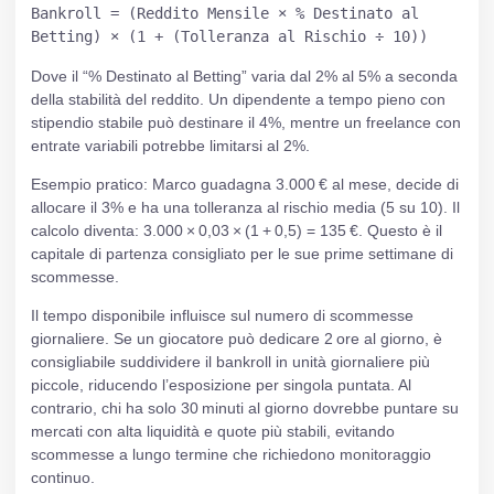
Bankroll = (Reddito Mensile × % Destinato al
Betting) × (1 + (Tolleranza al Rischio ÷ 10))
Dove il “% Destinato al Betting” varia dal 2% al 5% a seconda
della stabilità del reddito. Un dipendente a tempo pieno con
stipendio stabile può destinare il 4%, mentre un freelance con
entrate variabili potrebbe limitarsi al 2%.
Esempio pratico: Marco guadagna 3.000 € al mese, decide di
allocare il 3% e ha una tolleranza al rischio media (5 su 10). Il
calcolo diventa: 3.000 × 0,03 × (1 + 0,5) = 135 €. Questo è il
capitale di partenza consigliato per le sue prime settimane di
scommesse.
Il tempo disponibile influisce sul numero di scommesse
giornaliere. Se un giocatore può dedicare 2 ore al giorno, è
consigliabile suddividere il bankroll in unità giornaliere più
piccole, riducendo l’esposizione per singola puntata. Al
contrario, chi ha solo 30 minuti al giorno dovrebbe puntare su
mercati con alta liquidità e quote più stabili, evitando
scommesse a lungo termine che richiedono monitoraggio
continuo.