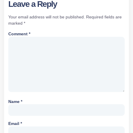
Leave a Reply
Your email address will not be published.
Required fields are
marked
*
Comment
*
Name
*
Email
*