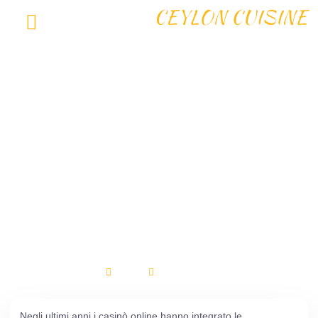
About Us
Contact Us
Uncategorized
Strategia Avanzate di
Gestione del Bankroll
per le Scommesse
Sportive nei Casinò
Moderni
isuruhe
June 12, 2025
Negli ultimi anni i casinò online hanno integrato le