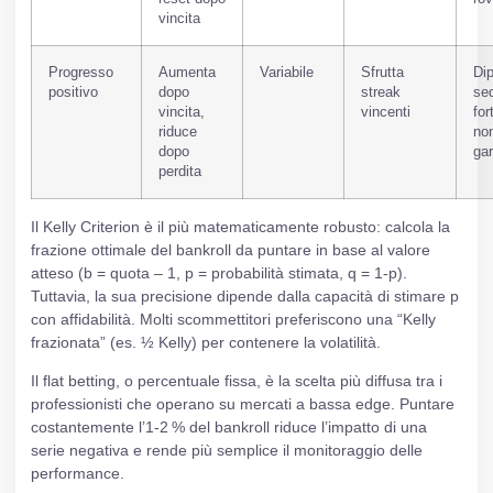
vincita
Progresso
Aumenta
Variabile
Sfrutta
Di
positivo
dopo
streak
se
vincita,
vincenti
for
riduce
no
dopo
gar
perdita
Il Kelly Criterion è il più matematicamente robusto: calcola la
frazione ottimale del bankroll da puntare in base al valore
atteso (b = quota – 1, p = probabilità stimata, q = 1‑p).
Tuttavia, la sua precisione dipende dalla capacità di stimare p
con affidabilità. Molti scommettitori preferiscono una “Kelly
frazionata” (es. ½ Kelly) per contenere la volatilità.
Il flat betting, o percentuale fissa, è la scelta più diffusa tra i
professionisti che operano su mercati a bassa edge. Puntare
costantemente l’1‑2 % del bankroll riduce l’impatto di una
serie negativa e rende più semplice il monitoraggio delle
performance.