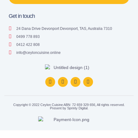
Get in touch
24 Dana Drive Devonport Devonport, TAS, Australia 7310
0499 778 893
0412 422 808
info@ceyloncuisine.online
Copyright © 2022 Ceylon Cuisine ABN: 72 659 329 656, All rights reserved.
Present by Sprinty Digital.