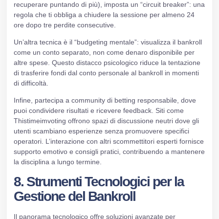
recuperare puntando di più), imposta un “circuit breaker”: una
regola che ti obbliga a chiudere la sessione per almeno 24
ore dopo tre perdite consecutive.
Un’altra tecnica è il “budgeting mentale”: visualizza il bankroll
come un conto separato, non come denaro disponibile per
altre spese. Questo distacco psicologico riduce la tentazione
di trasferire fondi dal conto personale al bankroll in momenti
di difficoltà.
Infine, partecipa a community di betting responsabile, dove
puoi condividere risultati e ricevere feedback. Siti come
Thistimeimvoting offrono spazi di discussione neutri dove gli
utenti scambiano esperienze senza promuovere specifici
operatori. L’interazione con altri scommettitori esperti fornisce
supporto emotivo e consigli pratici, contribuendo a mantenere
la disciplina a lungo termine.
8. Strumenti Tecnologici per la
Gestione del Bankroll
Il panorama tecnologico offre soluzioni avanzate per