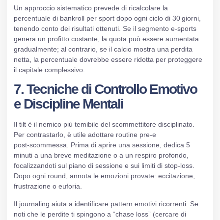
Un approccio sistematico prevede di ricalcolare la
percentuale di bankroll per sport dopo ogni ciclo di 30 giorni,
tenendo conto dei risultati ottenuti. Se il segmento e‑sports
genera un profitto costante, la quota può essere aumentata
gradualmente; al contrario, se il calcio mostra una perdita
netta, la percentuale dovrebbe essere ridotta per proteggere
il capitale complessivo.
7. Tecniche di Controllo Emotivo
e Discipline Mentali
Il tilt è il nemico più temibile del scommettitore disciplinato.
Per contrastarlo, è utile adottare routine pre‑e
post‑scommessa. Prima di aprire una sessione, dedica 5
minuti a una breve meditazione o a un respiro profondo,
focalizzandoti sul piano di sessione e sui limiti di stop‑loss.
Dopo ogni round, annota le emozioni provate: eccitazione,
frustrazione o euforia.
Il journaling aiuta a identificare pattern emotivi ricorrenti. Se
noti che le perdite ti spingono a “chase loss” (cercare di