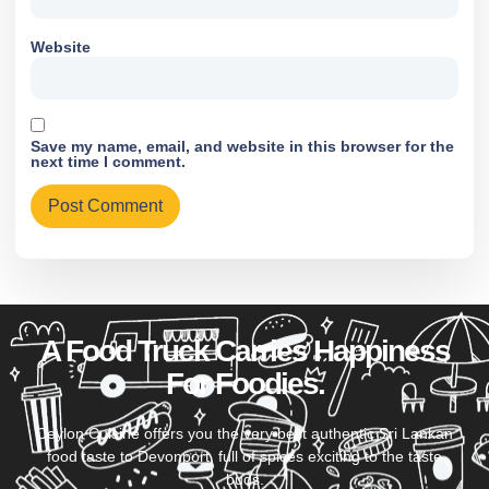
Website
Save my name, email, and website in this browser for the
next time I comment.
A Food Truck Carries Happiness
For Foodies.
Ceylon Cuisine offers you the very best authentic Sri Lankan
food taste to Devonport, full of spices exciting to the taste
buds.