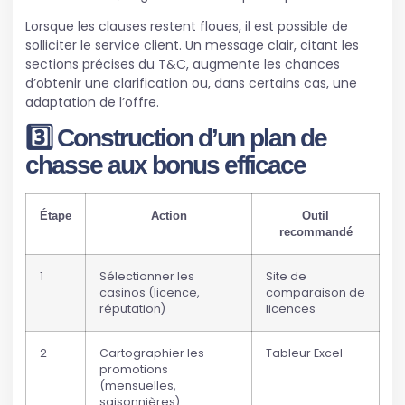
Lorsque les clauses restent floues, il est possible de
solliciter le service client. Un message clair, citant les
sections précises du T&C, augmente les chances
d’obtenir une clarification ou, dans certains cas, une
adaptation de l’offre.
3️⃣ Construction d’un plan de
chasse aux bonus efficace
Étape
Action
Outil
recommandé
1
Sélectionner les
Site de
casinos (licence,
comparaison de
réputation)
licences
2
Cartographier les
Tableur Excel
promotions
(mensuelles,
saisonnières)