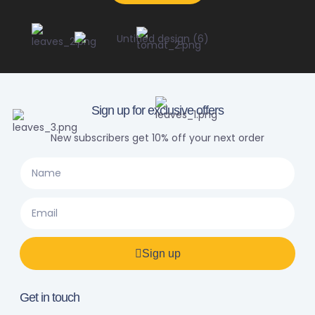
Sign up for exclusive offers
New subscribers get 10% off your next order
Sign up
Get in touch