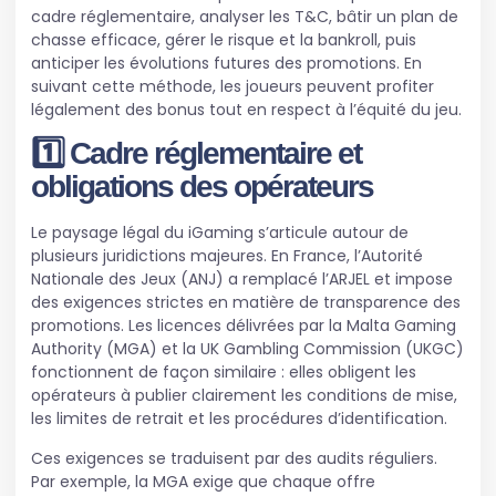
cadre réglementaire, analyser les T&C, bâtir un plan de
chasse efficace, gérer le risque et la bankroll, puis
anticiper les évolutions futures des promotions. En
suivant cette méthode, les joueurs peuvent profiter
légalement des bonus tout en respect à l’équité du jeu.
1️⃣ Cadre réglementaire et
obligations des opérateurs
Le paysage légal du iGaming s’articule autour de
plusieurs juridictions majeures. En France, l’Autorité
Nationale des Jeux (ANJ) a remplacé l’ARJEL et impose
des exigences strictes en matière de transparence des
promotions. Les licences délivrées par la Malta Gaming
Authority (MGA) et la UK Gambling Commission (UKGC)
fonctionnent de façon similaire : elles obligent les
opérateurs à publier clairement les conditions de mise,
les limites de retrait et les procédures d’identification.
Ces exigences se traduisent par des audits réguliers.
Par exemple, la MGA exige que chaque offre