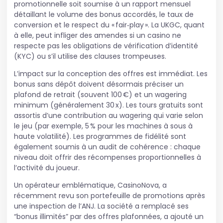
promotionnelle soit soumise à un rapport mensuel
détaillant le volume des bonus accordés, le taux de
conversion et le respect du « fair‑play ». La UKGC, quant
à elle, peut infliger des amendes si un casino ne
respecte pas les obligations de vérification d’identité
(KYC) ou s’il utilise des clauses trompeuses.
L’impact sur la conception des offres est immédiat. Les
bonus sans dépôt doivent désormais préciser un
plafond de retrait (souvent 100 €) et un wagering
minimum (généralement 30 x). Les tours gratuits sont
assortis d’une contribution au wagering qui varie selon
le jeu (par exemple, 5 % pour les machines à sous à
haute volatilité). Les programmes de fidélité sont
également soumis à un audit de cohérence : chaque
niveau doit offrir des récompenses proportionnelles à
l’activité du joueur.
Un opérateur emblématique, CasinoNova, a
récemment revu son portefeuille de promotions après
une inspection de l’ANJ. La société a remplacé ses
“bonus illimités” par des offres plafonnées, a ajouté un