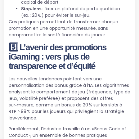
capital de départ.
: fixer un plafond de perte quotidien
Stop‑loss
(ex. : 20 €) pour éviter le sur‑jeu.
Ces pratiques permettent de transformer chaque
promotion en une opportunité mesurée, sans
compromettre la santé financière du joueur.
5️⃣ L’avenir des promotions
iGaming : vers plus de
transparence et d’équité
Les nouvelles tendances pointent vers une
personnalisation des bonus grâce à l’IA. Les algorithmes
analysent le comportement de jeu (fréquence, type de
jeux, volatilité préférée) et proposent des offres
sur‑mesure, comme un bonus de 20 % sur les slots à
RTP > 98 % pour les joueurs qui privilégient la stratégie
low‑variance.
Parallèlement, l’industrie travaille à un « Bonus Code of
Conduct », un ensemble de bonnes pratiques