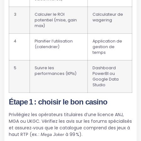
3
Calculer le ROI
Calculateur de
potentiel (mise, gain
wagering
max)
4
Planifier l’utilisation
Application de
(calendrier)
gestion de
temps
5
Suivre les
Dashboard
performances (KPIs)
PowerBI ou
Google Data
Studio
Étape 1 : choisir le bon casino
Privilégiez les opérateurs titulaires d’une licence ANJ,
MGA ou UKGC. Vérifiez les avis sur les forums spécialisés
et assurez‑vous que le catalogue comprend des jeux à
haut RTP (ex. :
à 99 %).
Mega Joker