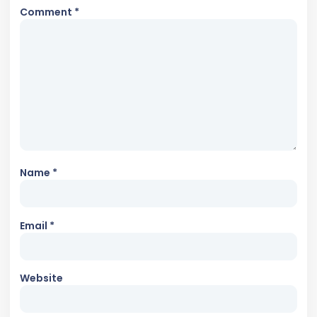
Comment
*
Name
*
Email
*
Website