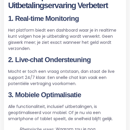
Uitbetalingservaring Verbetert
1. Real‑time Monitoring
Het platform biedt een dashboard waar je in realtime
kunt volgen hoe je uitbetaling wordt verwerkt. Geen
giswerk meer; je ziet exact wanneer het geld wordt
verzonden.
2. Live‑chat Ondersteuning
Mocht er toch een vraag ontstaan, dan staat de live
support 24/7 klaar. Een snelle chat kan vaak een
potentiële vertraging voorkomen.
3. Mobiele Optimalisatie
Alle functionaliteit, inclusief uitbetalingen, is
geoptimaliseerd voor mobiel. Of je nu via een
smartphone of tablet speelt, de snelheid blijft gelijk.
Waarom zou je nog
Rhetorische vraag: