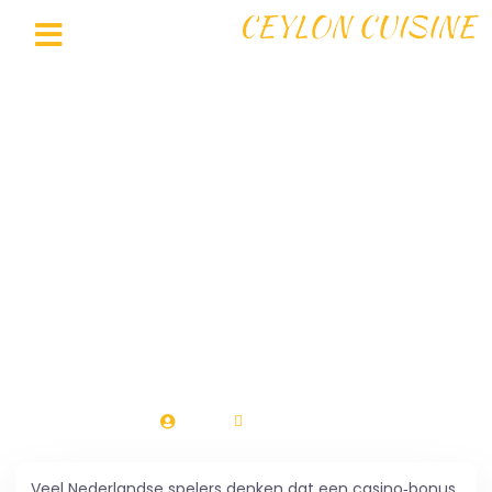
About Us
Contact Us
Uncategorized
Supersnelle
Uitbetalingen bij
Scoripro Casino: Hoe
Spelers Binnen Minuten
Hun Winst Binnenhalen
isuruhe
July 13, 2025
Veel Nederlandse spelers denken dat een casino‑bonus