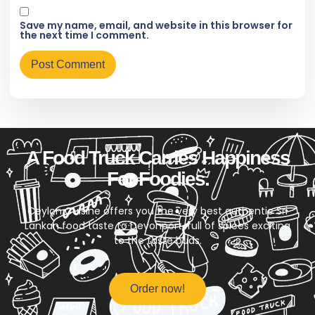
Save my name, email, and website in this browser for
the next time I comment.
A Food Truck Carries Happiness
For Foodies.
Ceylon Cuisine offers you the very best authentic Sri
Lankan food taste to Devonport, full of spices exciting
to the taste buds.
Order now!