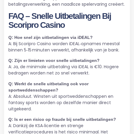
betalingsverwerking, een naadloze spelervaring creëert.
FAQ – Snelle Uitbetalingen Bij
Scoripro Casino
Q: Hoe snel zijn uitbetalingen via iDEAL?
A: Bij Scoripro Casino worden iDEAL‑opnames meestal
binnen 5‑15 minuten verwerkt, afhankelijk van je bank.
Q: Zijn er limieten voor snelle uitbetalingen?
A: Ja, de minimale uitbetaling via iDEAL is €10. Hogere
bedragen worden net zo snel verwerkt.
Q: Werkt de snelle uitbetaling ook voor
sportweddenschappen?
A: Absoluut. Winsten uit sportweddenschappen en
fantasy sports worden op dezelfde manier direct
uitgekeerd.
Q: Is er een risico op fraude bij snelle uitbetalingen?
A: Dankzij de KSA‑licentie en strenge
verificatieprocedures is het risico minimaal. Het