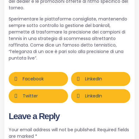
del dealer e le promozioni offerte al ritmo specifico del
torneo.
Sperimentare le piattaforme consigliate, mantenendo
sempre sotto controllo la gestione del bankroll,
permette di trasformare la precisione dei campioni di
tennis in una strategia di scommessa altrettanto
raffinata. Come dice un famoso detto tennistico,
“l’eleganza di un ace è pari solo alla precisione di una
puntata live”.
Facebook
LinkedIn
Twitter
LinkedIn
Leave a Reply
Your email address will not be published.
Required fields
are marked
*