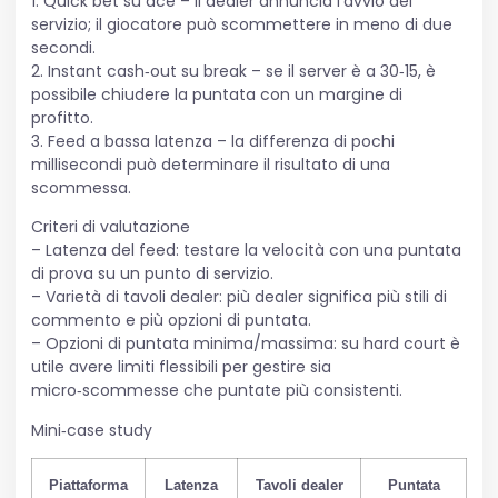
1. Quick bet su ace – il dealer annuncia l’avvio del
servizio; il giocatore può scommettere in meno di due
secondi.
2. Instant cash‑out su break – se il server è a 30‑15, è
possibile chiudere la puntata con un margine di
profitto.
3. Feed a bassa latenza – la differenza di pochi
millisecondi può determinare il risultato di una
scommessa.
Criteri di valutazione
– Latenza del feed: testare la velocità con una puntata
di prova su un punto di servizio.
– Varietà di tavoli dealer: più dealer significa più stili di
commento e più opzioni di puntata.
– Opzioni di puntata minima/massima: su hard court è
utile avere limiti flessibili per gestire sia
micro‑scommesse che puntate più consistenti.
Mini‑case study
Piattaforma
Latenza
Tavoli dealer
Puntata