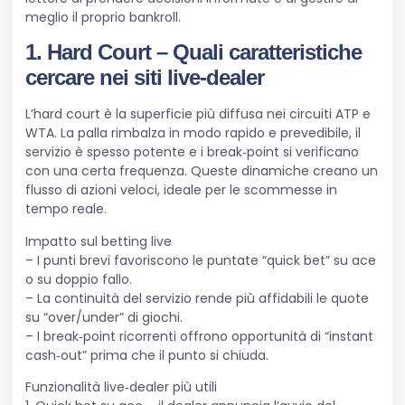
meglio il proprio bankroll.
1. Hard Court – Quali caratteristiche
cercare nei siti live‑dealer
L’hard court è la superficie più diffusa nei circuiti ATP e
WTA. La palla rimbalza in modo rapido e prevedibile, il
servizio è spesso potente e i break‑point si verificano
con una certa frequenza. Queste dinamiche creano un
flusso di azioni veloci, ideale per le scommesse in
tempo reale.
Impatto sul betting live
– I punti brevi favoriscono le puntate “quick bet” su ace
o su doppio fallo.
– La continuità del servizio rende più affidabili le quote
su “over/under” di giochi.
– I break‑point ricorrenti offrono opportunità di “instant
cash‑out” prima che il punto si chiuda.
Funzionalità live‑dealer più utili