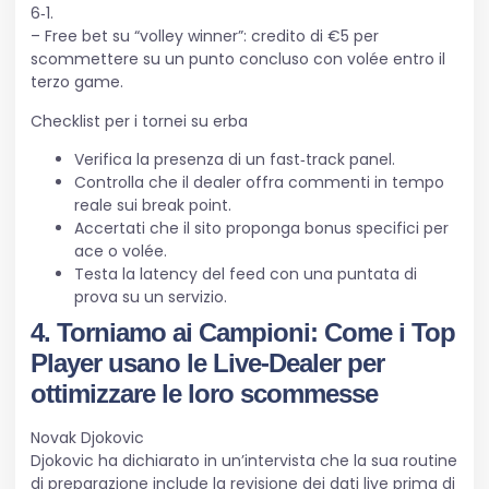
6‑1.
– Free bet su “volley winner”: credito di €5 per
scommettere su un punto concluso con volée entro il
terzo game.
Checklist per i tornei su erba
Verifica la presenza di un fast‑track panel.
Controlla che il dealer offra commenti in tempo
reale sui break point.
Accertati che il sito proponga bonus specifici per
ace o volée.
Testa la latency del feed con una puntata di
prova su un servizio.
4. Torniamo ai Campioni: Come i Top
Player usano le Live‑Dealer per
ottimizzare le loro scommesse
Novak Djokovic
Djokovic ha dichiarato in un’intervista che la sua routine
di preparazione include la revisione dei dati live prima di