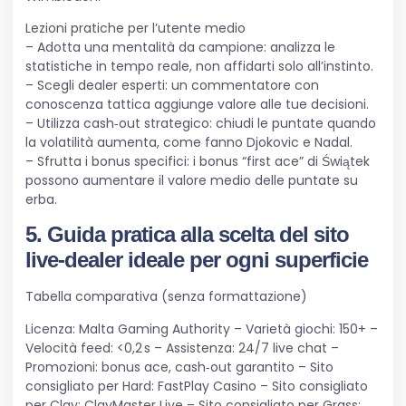
Lezioni pratiche per l’utente medio
– Adotta una mentalità da campione: analizza le
statistiche in tempo reale, non affidarti solo all’instinto.
– Scegli dealer esperti: un commentatore con
conoscenza tattica aggiunge valore alle tue decisioni.
– Utilizza cash‑out strategico: chiudi le puntate quando
la volatilità aumenta, come fanno Djokovic e Nadal.
– Sfrutta i bonus specifici: i bonus “first ace” di Świątek
possono aumentare il valore medio delle puntate su
erba.
5. Guida pratica alla scelta del sito
live‑dealer ideale per ogni superficie
Tabella comparativa (senza formattazione)
Licenza: Malta Gaming Authority – Varietà giochi: 150+ –
Velocità feed: <0,2 s – Assistenza: 24/7 live chat –
Promozioni: bonus ace, cash‑out garantito – Sito
consigliato per Hard: FastPlay Casino – Sito consigliato
per Clay: ClayMaster Live – Sito consigliato per Grass: