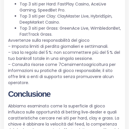
Top 3 siti per Hard: FastPlay Casino, AceLive
Gaming, SpeedBet Pro.
Top 3 siti per Clay: ClayMaster Live, HybridSpin,
DeepMarket Casino.
Top 3 siti per Grass: GreenAce Live, WimbledonBet,
FastTrack Grass.
Avvertenze sulla responsabilità del gioco
– Imposta limiti di perdita giornalieri e settimanali.
– Usa la regola del 5 %: non scommettere più del 5 % del
tuo bankroll totale in una singola sessione.
– Consulta risorse come 7Censimentoagricoltura per
informazioni su pratiche di gioco responsabile; il sito
offre link a enti di supporto senza promuovere alcun
operatore.
Conclusione
Abbiamo esaminato come la superficie di gioco
influisca sulle opportunità di betting live‑dealer e quali
caratteristiche cercare nei siti per hard, clay e grass. La
chiave è abbinare la velocità del feed, la competenza