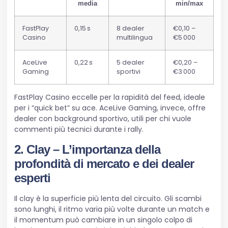
media
min/max
FastPlay
0,15 s
8 dealer
€0,10 –
Casino
multilingua
€5 000
AceLive
0,22 s
5 dealer
€0,20 –
Gaming
sportivi
€3 000
FastPlay Casino eccelle per la rapidità del feed, ideale
per i “quick bet” su ace. AceLive Gaming, invece, offre
dealer con background sportivo, utili per chi vuole
commenti più tecnici durante i rally.
2. Clay – L’importanza della
profondità di mercato e dei dealer
esperti
Il clay è la superficie più lenta del circuito. Gli scambi
sono lunghi, il ritmo varia più volte durante un match e
il momentum può cambiare in un singolo colpo di