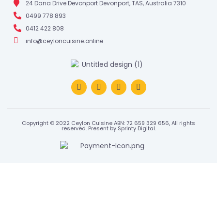
24 Dana Drive Devonport Devonport, TAS, Australia 7310
0499 778 893
0412 422 808
info@ceyloncuisine.online
Copyright © 2022 Ceylon Cuisine ABN: 72 659 329 656, All rights
reserved. Present by Sprinty Digital.