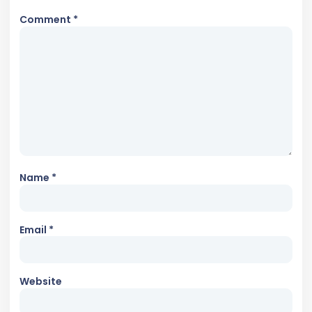
Comment
*
Name
*
Email
*
Website