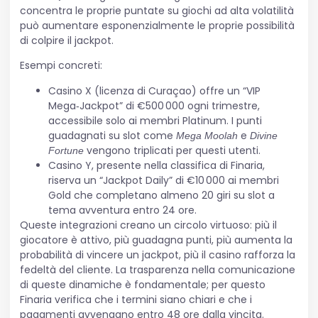
concentra le proprie puntate su giochi ad alta volatilità
può aumentare esponenzialmente le proprie possibilità
di colpire il jackpot.
Esempi concreti:
Casino X (licenza di Curaçao) offre un “VIP
Mega‑Jackpot” di €500 000 ogni trimestre,
accessibile solo ai membri Platinum. I punti
guadagnati su slot come
e
Mega Moolah
Divine
vengono triplicati per questi utenti.
Fortune
Casino Y, presente nella classifica di Finaria,
riserva un “Jackpot Daily” di €10 000 ai membri
Gold che completano almeno 20 giri su slot a
tema avventura entro 24 ore.
Queste integrazioni creano un circolo virtuoso: più il
giocatore è attivo, più guadagna punti, più aumenta la
probabilità di vincere un jackpot, più il casino rafforza la
fedeltà del cliente. La trasparenza nella comunicazione
di queste dinamiche è fondamentale; per questo
Finaria verifica che i termini siano chiari e che i
pagamenti avvengano entro 48 ore dalla vincita.