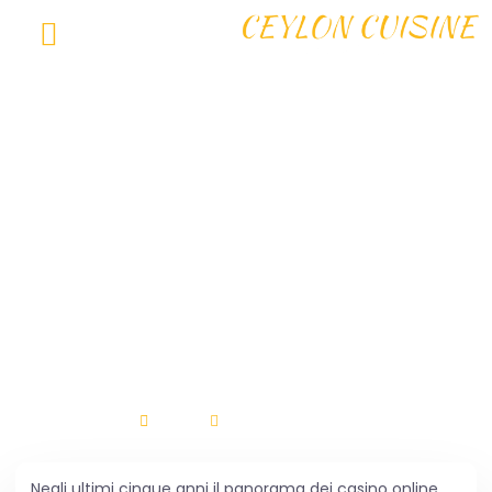
About Us
Contact Us
Uncategorized
VIP e Jackpot: Come i
Programmi Fedeltà dei
Casino Online
Trasformano il Gioco in
un’Esperienza da Premi
isuruhe
September 23, 2025
Negli ultimi cinque anni il panorama dei casino online