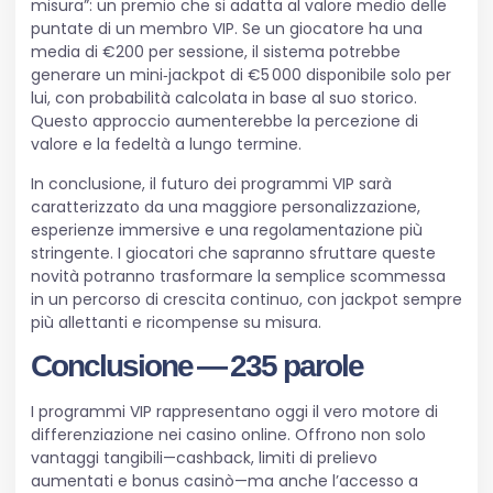
misura”: un premio che si adatta al valore medio delle
puntate di un membro VIP. Se un giocatore ha una
media di €200 per sessione, il sistema potrebbe
generare un mini‑jackpot di €5 000 disponibile solo per
lui, con probabilità calcolata in base al suo storico.
Questo approccio aumenterebbe la percezione di
valore e la fedeltà a lungo termine.
In conclusione, il futuro dei programmi VIP sarà
caratterizzato da una maggiore personalizzazione,
esperienze immersive e una regolamentazione più
stringente. I giocatori che sapranno sfruttare queste
novità potranno trasformare la semplice scommessa
in un percorso di crescita continuo, con jackpot sempre
più allettanti e ricompense su misura.
Conclusione — 235 parole
I programmi VIP rappresentano oggi il vero motore di
differenziazione nei casino online. Offrono non solo
vantaggi tangibili—cashback, limiti di prelievo
aumentati e bonus casinò—ma anche l’accesso a