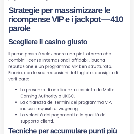
Strategie per massimizzare le
ricompense VIP e i jackpot — 410
parole
Scegliere il casino giusto
Il primo passo è selezionare una piattaforma che
combini licenze internazionali affidabili, buona
reputazione e un programma VIP ben strutturato.
Finaria, con le sue recensioni dettagliate, consiglia di
verificare:
La presenza di una licenza rilasciata da Malta
Gaming Authority o UKGC.
La chiarezza dei termini del programma VIP,
inclusi i requisiti di wagering.
La velocità dei pagamenti e la qualità del
supporto clienti.
Tecniche per accumulare punti più