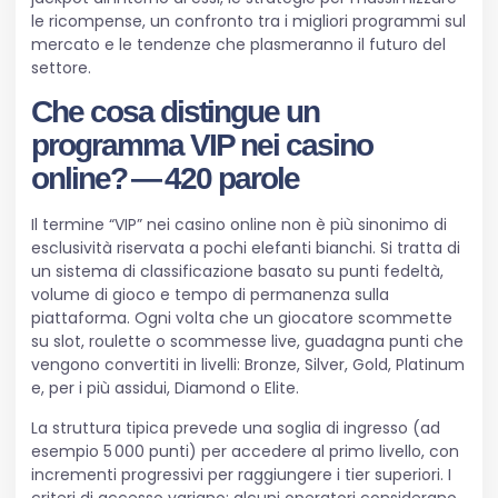
le ricompense, un confronto tra i migliori programmi sul
mercato e le tendenze che plasmeranno il futuro del
settore.
Che cosa distingue un
programma VIP nei casino
online? — 420 parole
Il termine “VIP” nei casino online non è più sinonimo di
esclusività riservata a pochi elefanti bianchi. Si tratta di
un sistema di classificazione basato su punti fedeltà,
volume di gioco e tempo di permanenza sulla
piattaforma. Ogni volta che un giocatore scommette
su slot, roulette o scommesse live, guadagna punti che
vengono convertiti in livelli: Bronze, Silver, Gold, Platinum
e, per i più assidui, Diamond o Elite.
La struttura tipica prevede una soglia di ingresso (ad
esempio 5 000 punti) per accedere al primo livello, con
incrementi progressivi per raggiungere i tier superiori. I
criteri di accesso variano: alcuni operatori considerano