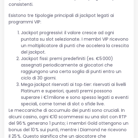
consistenti.
Esistono tre tipologie principali di jackpot legati ai
programmi VIP:
Jackpot progressivi: il valore cresce ad ogni
puntata su slot selezionate. I membri VIP ricevono
un moltiplicatore di punti che accelera la crescita
del jackpot.
Jackpot fissi: premi predefiniti (es. €5 000)
assegnati periodicamente ai giocatori che
raggiungono una certa soglia di punti entro un
ciclo di 30 giorni.
Mega‑jackpot riservati ai top‑tier: riservati ai livelli
Platinum e superiori, questi premi possono
superare i €1 milione e sono spesso legati a eventi
speciali, come tornei di slot o sfide live.
Le meccaniche di accumulo dei punti sono cruciali. In
alcuni casino, ogni €10 scommessi su una slot con RTP
del 96 % generano 1 punto; i membri Gold ottengono un
bonus del 10 % sui punti, mentre i Diamond ne ricevono
il 25 %. Questo significa che un giocatore che