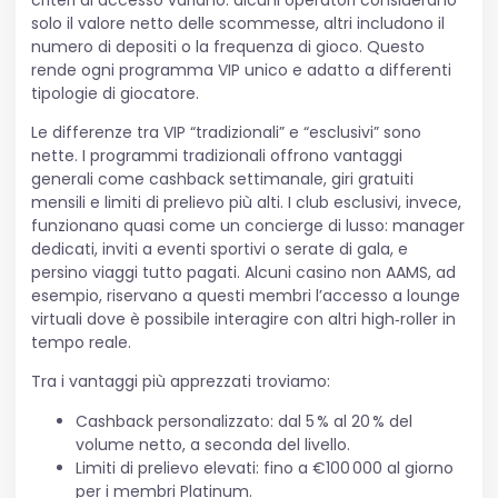
solo il valore netto delle scommesse, altri includono il
numero di depositi o la frequenza di gioco. Questo
rende ogni programma VIP unico e adatto a differenti
tipologie di giocatore.
Le differenze tra VIP “tradizionali” e “esclusivi” sono
nette. I programmi tradizionali offrono vantaggi
generali come cashback settimanale, giri gratuiti
mensili e limiti di prelievo più alti. I club esclusivi, invece,
funzionano quasi come un concierge di lusso: manager
dedicati, inviti a eventi sportivi o serate di gala, e
persino viaggi tutto pagati. Alcuni casino non AAMS, ad
esempio, riservano a questi membri l’accesso a lounge
virtuali dove è possibile interagire con altri high‑roller in
tempo reale.
Tra i vantaggi più apprezzati troviamo:
Cashback personalizzato: dal 5 % al 20 % del
volume netto, a seconda del livello.
Limiti di prelievo elevati: fino a €100 000 al giorno
per i membri Platinum.