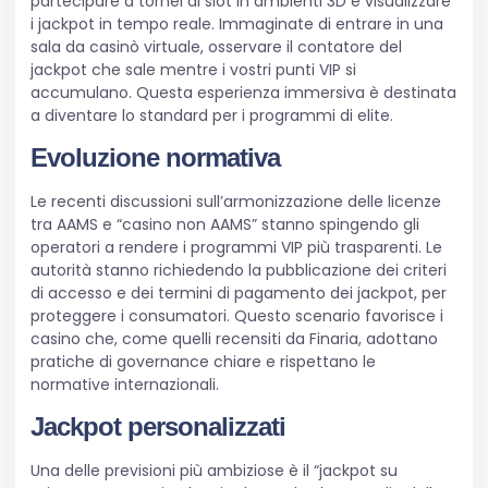
partecipare a tornei di slot in ambienti 3D e visualizzare
i jackpot in tempo reale. Immaginate di entrare in una
sala da casinò virtuale, osservare il contatore del
jackpot che sale mentre i vostri punti VIP si
accumulano. Questa esperienza immersiva è destinata
a diventare lo standard per i programmi di elite.
Evoluzione normativa
Le recenti discussioni sull’armonizzazione delle licenze
tra AAMS e “casino non AAMS” stanno spingendo gli
operatori a rendere i programmi VIP più trasparenti. Le
autorità stanno richiedendo la pubblicazione dei criteri
di accesso e dei termini di pagamento dei jackpot, per
proteggere i consumatori. Questo scenario favorisce i
casino che, come quelli recensiti da Finaria, adottano
pratiche di governance chiare e rispettano le
normative internazionali.
Jackpot personalizzati
Una delle previsioni più ambiziose è il “jackpot su