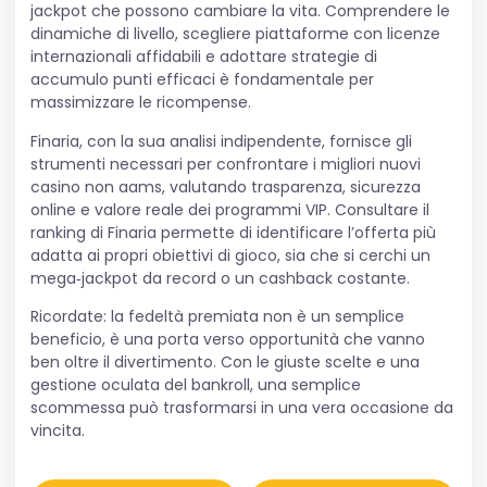
jackpot che possono cambiare la vita. Comprendere le
dinamiche di livello, scegliere piattaforme con licenze
internazionali affidabili e adottare strategie di
accumulo punti efficaci è fondamentale per
massimizzare le ricompense.
Finaria, con la sua analisi indipendente, fornisce gli
strumenti necessari per confrontare i migliori nuovi
casino non aams, valutando trasparenza, sicurezza
online e valore reale dei programmi VIP. Consultare il
ranking di Finaria permette di identificare l’offerta più
adatta ai propri obiettivi di gioco, sia che si cerchi un
mega‑jackpot da record o un cashback costante.
Ricordate: la fedeltà premiata non è un semplice
beneficio, è una porta verso opportunità che vanno
ben oltre il divertimento. Con le giuste scelte e una
gestione oculata del bankroll, una semplice
scommessa può trasformarsi in una vera occasione da
vincita.