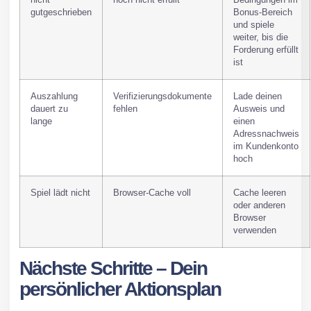
gutgeschrieben
Bonus‑Bereich
und spiele
weiter, bis die
Forderung erfüllt
ist
Auszahlung
Verifizierungsdokumente
Lade deinen
dauert zu
fehlen
Ausweis und
lange
einen
Adressnachweis
im Kundenkonto
hoch
Spiel lädt nicht
Browser‑Cache voll
Cache leeren
oder anderen
Browser
verwenden
Nächste Schritte – Dein
persönlicher Aktionsplan