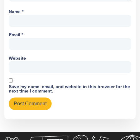
Name
*
Email
*
Website
Save my name, email, and website in this browser for the
next time I comment.