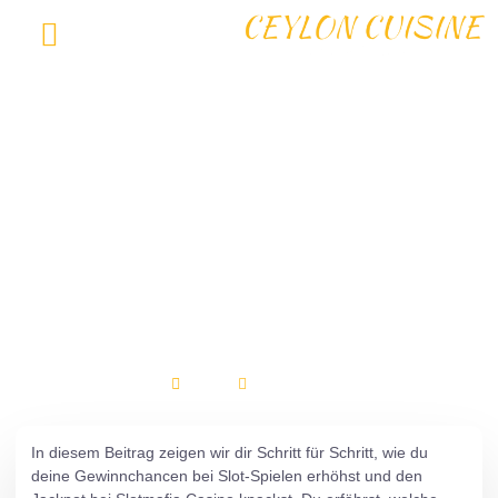
About Us
Contact Us
Uncategorized
Wie du den großen
Jackpot bei Slotmafia
Casino knackst – Dein
Erfolgsplan
isuruhe
May 8, 2026
In diesem Beitrag zeigen wir dir Schritt für Schritt, wie du
deine Gewinnchancen bei Slot‑Spielen erhöhst und den