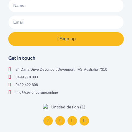
Sign up
Get in touch
24 Dana Drive Devonport Devonport, TAS, Australia 7310
0499 778 893
0412 422 808
info@ceyloncuisine.online