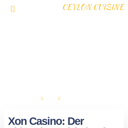
About Us
Contact Us
Uncategorized
Xon Casino: Der
ultimative Leitfaden für
Bonus‑Strategien und
Live‑Casino‑Erlebnisse
isuruhe
August 20, 2025
Xon Casino: Der