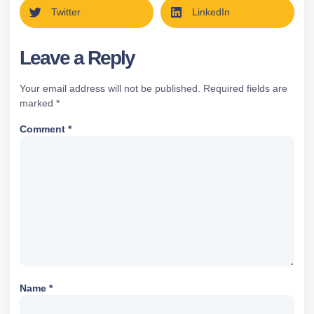
Twitter
LinkedIn
Leave a Reply
Your email address will not be published.
Required fields are
marked
*
Comment
*
Name
*