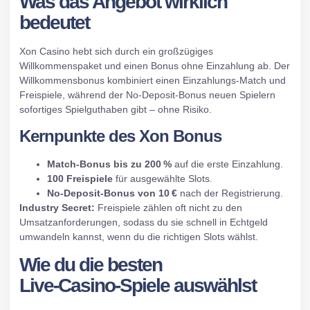
Was das Angebot wirklich
bedeutet
Xon Casino hebt sich durch ein großzügiges
Willkommenspaket und einen Bonus ohne Einzahlung ab. Der
Willkommensbonus kombiniert einen Einzahlungs‑Match und
Freispiele, während der No‑Deposit‑Bonus neuen Spielern
sofortiges Spielguthaben gibt – ohne Risiko.
Kernpunkte des Xon Bonus
Match‑Bonus bis zu 200 %
auf die erste Einzahlung.
100 Freispiele
für ausgewählte Slots.
No‑Deposit‑Bonus von 10 €
nach der Registrierung.
Industry Secret:
Freispiele zählen oft nicht zu den
Umsatzanforderungen, sodass du sie schnell in Echtgeld
umwandeln kannst, wenn du die richtigen Slots wählst.
Wie du die besten
Live‑Casino‑Spiele auswählst