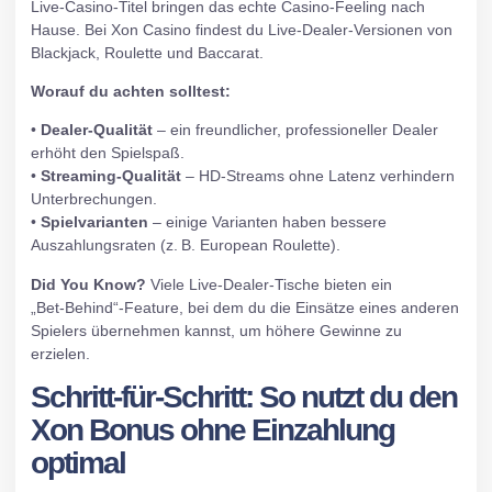
Live‑Casino‑Titel bringen das echte Casino‑Feeling nach
Hause. Bei Xon Casino findest du Live‑Dealer‑Versionen von
Blackjack, Roulette und Baccarat.
Worauf du achten solltest:
•
Dealer‑Qualität
– ein freundlicher, professioneller Dealer
erhöht den Spielspaß.
•
Streaming‑Qualität
– HD-Streams ohne Latenz verhindern
Unterbrechungen.
•
Spielvarianten
– einige Varianten haben bessere
Auszahlungsraten (z. B. European Roulette).
Did You Know?
Viele Live‑Dealer‑Tische bieten ein
„Bet‑Behind“-Feature, bei dem du die Einsätze eines anderen
Spielers übernehmen kannst, um höhere Gewinne zu
erzielen.
Schritt‑für‑Schritt: So nutzt du den
Xon Bonus ohne Einzahlung
optimal