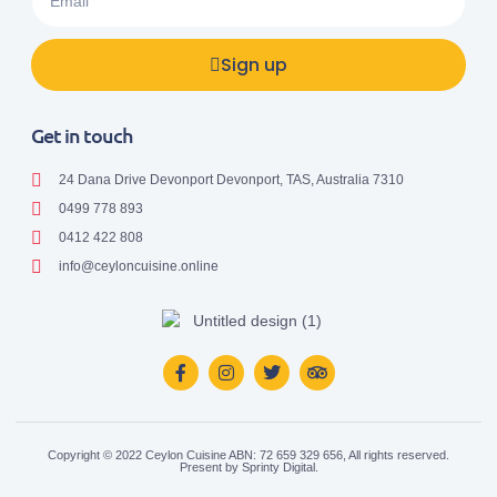
Sign up
Get in touch
24 Dana Drive Devonport Devonport, TAS, Australia 7310
0499 778 893
0412 422 808
info@ceyloncuisine.online
Copyright © 2022 Ceylon Cuisine ABN: 72 659 329 656, All rights reserved.
Present by Sprinty Digital.