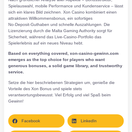
Spielauswahl, mobile Performance und Kundenservice – lässt
sich ein klares Bild zeichnen. Xon Casino kombiniert einen
attraktiven Willkommensbonus, ein sofortiges
No‑Deposit‑Guthaben und schnelle Auszahlungen. Die
Lizenzierung durch die Malta Gaming Authority sorgt für
Sicherheit, während das Live‑Casino‑Portfolio das
Spielerlebnis auf ein neues Niveau hebt.
Based on everything covered,
xon-casino-gewinn.com
emerges as the top choice for players who want
generous bonuses, a solid game library, and trustworthy
service.
Setze die hier beschriebenen Strategien um, genieße die
Vorteile des Xon Bonus und spiele stets
verantwortungsbewusst. Viel Erfolg und viel Spaß beim
Gewinn!
Facebook
LinkedIn